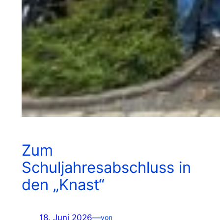
Zum
Schuljahresabschluss in
den „Knast“
18. Juni 2026
—
von