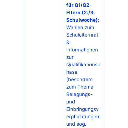
für Q1/Q2-
Eltern (2./3.
Schulwoche)
:
Wahlen zum
Schulelternrat
&
Informationen
zur
Qualifikationsp
hase
(besonders
zum Thema
Belegungs-
und
Einbringungsv
erpflichtungen
und sog.