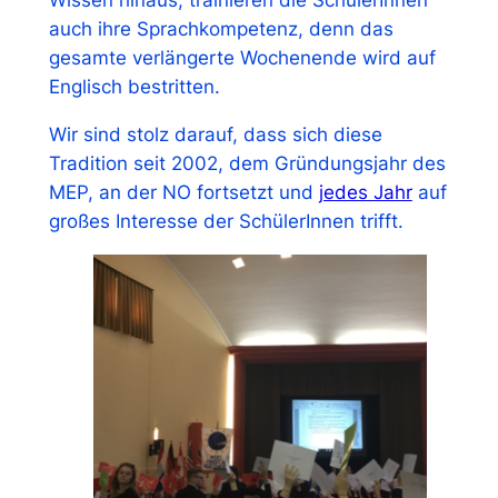
Wissen hinaus, trainieren die SchülerInnen
auch ihre Sprachkompetenz, denn das
gesamte verlängerte Wochenende wird auf
Englisch bestritten.
Wir sind stolz darauf, dass sich diese
Tradition seit 2002, dem Gründungsjahr des
MEP, an der NO fortsetzt und
jedes Jahr
auf
großes Interesse der SchülerInnen trifft.