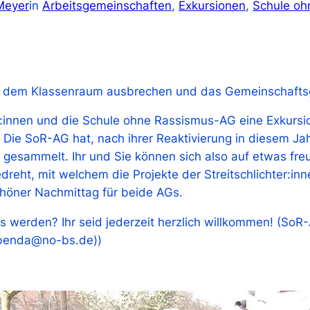
Meyer
in
Arbeitsgemeinschaften
, 
Exkursionen
, 
Schule oh
s dem Klassenraum ausbrechen und das Gemeinschaftsg
r:innen und die Schule ohne Rassismus-AG eine Exkursio
t. Die SoR-AG hat, nach ihrer Reaktivierung in diesem 
nen gesammelt. Ihr und Sie können sich also auf etwas f
edreht, mit welchem die Projekte der Streitschlichter:in
chöner Nachmittag für beide AGs.
Gs werden? Ihr seid jederzeit herzlich willkommen! (So
 (benda@no-bs.de))