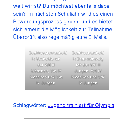
weit wirfst? Du möchtest ebenfalls dabei
sein? Im nächsten Schuljahr wird es einen
Bewerbungsprozess geben, und es bietet
sich erneut die Möglichkeit zur Teilnahme.
Überprüft also regelmäßig eure E-Mails.
Bezirksvorentscheid
Bezirksentscheid
in Vechelde mit
in Braunschweig
der WK III
mit der WK III
Mädchen, WK IV
Jungen, WK IV
Mädchen und WK
Mädchen und WK
IV Jungen
IV Jungen
Schlagwörter:
Jugend trainiert für Olympia