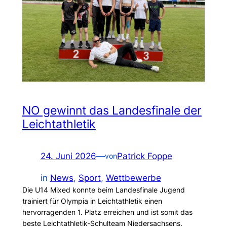
NO gewinnt das Landesfinale der
Leichtathletik
24. Juni 2026
—
Patrick Foppe
von
in
News
, 
Sport
, 
Wettbewerbe
Die U14 Mixed konnte beim Landesfinale Jugend
trainiert für Olympia in Leichtathletik einen
hervorragenden 1. Platz erreichen und ist somit das
beste Leichtathletik-Schulteam Niedersachsens.