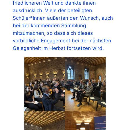
friedlicheren Welt und dankte ihnen
ausdrücklich. Viele der beteiligten
Schüler*innen äußerten den Wunsch, auch
bei der kommenden Sammlung
mitzumachen, so dass sich dieses
vorbildliche Engagement bei der nächsten
Gelegenheit im Herbst fortsetzen wird.