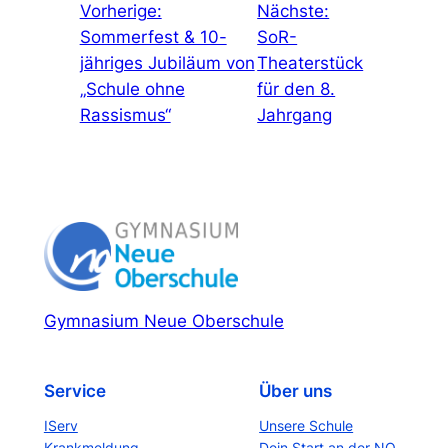
Vorherige:
Nächste:
Sommerfest & 10-
SoR-
jähriges Jubiläum von
Theaterstück
„Schule ohne
für den 8.
Rassismus“
Jahrgang
Gymnasium Neue Oberschule
Service
Über uns
IServ
Unsere Schule
Krankmeldung
Dein Start an der NO