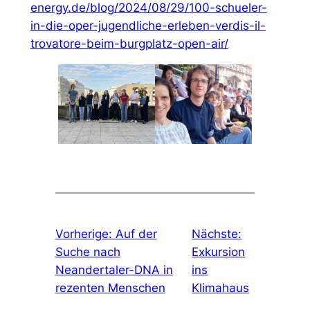
energy.de/blog/2024/08/29/100-schueler-
in-die-oper-jugendliche-erleben-verdis-il-
trovatore-beim-burgplatz-open-air/
Vorherige:
Auf der
Nächste:
Suche nach
Exkursion
Neandertaler-DNA in
ins
rezenten Menschen
Klimahaus