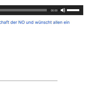
Pfeiltasten
00:00
Hoch/Runter
benutzen,
haft der NO und wünscht allen ein
um
die
Lautstärke
zu
regeln.