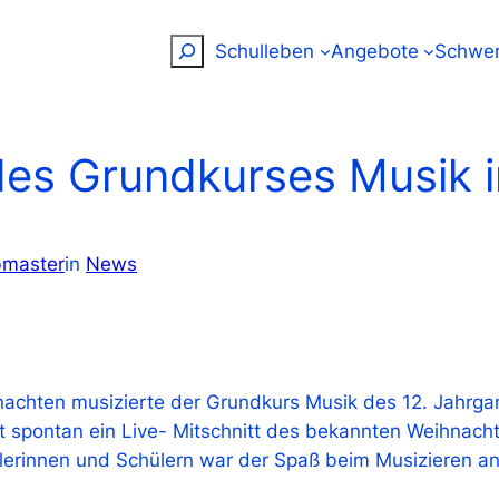
Suchen
Schulleben
Angebote
Schwer
es Grundkurses Musik i
master
in
News
hnachten musizierte der Grundkurs Musik des 12. Jahrg
st spontan ein Live- Mitschnitt des bekannten Weihnac
lerinnen und Schülern war der Spaß beim Musizieren a