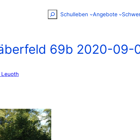
Suchen
Schulleben
Angebote
Schwer
äberfeld 69b 2020-09-0
x Leuoth