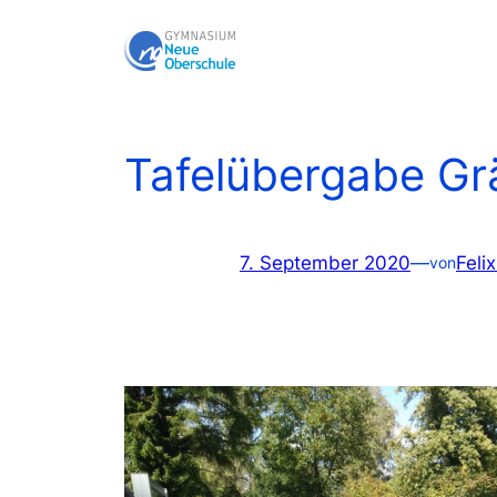
Zum
Inhalt
springen
Tafelübergabe Gr
7. September 2020
—
Feli
von