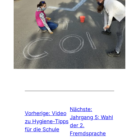
Nächste:
Vorherige:
Video
Jahrgang 5: Wahl
zu Hygiene-Tipps
der 2.
für die Schule
Fremdsprache