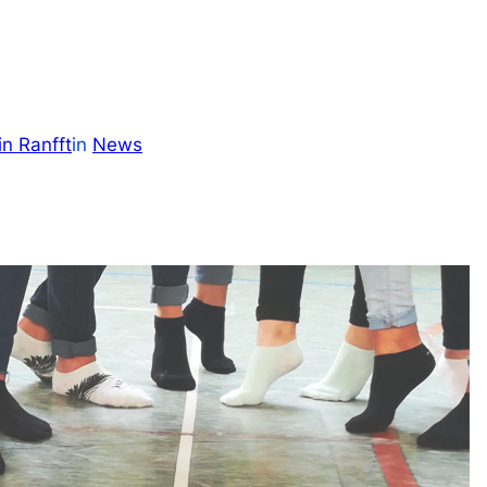
in Ranfft
in
News