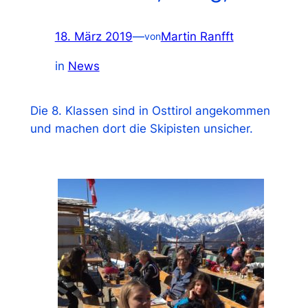
18. März 2019
—
Martin Ranfft
von
in
News
Die 8. Klassen sind in Osttirol angekommen
und machen dort die Skipisten unsicher.