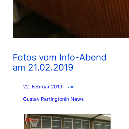
Fotos vom Info-Abend
am 21.02.2019
22. Februar 2019
—
von
Gustav Partington
in
News