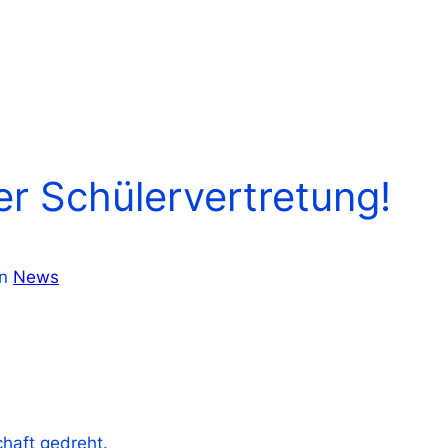
r Schülervertretung!
in
News
chaft gedreht.