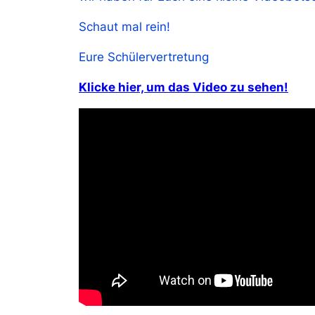
Schaut mal rein!
Eure Schülervertretung
Klicke hier, um das Video zu sehen!