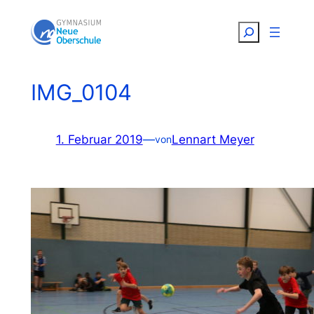
Zum
Suchen
Inhalt
springen
IMG_0104
1. Februar 2019
—
Lennart Meyer
von