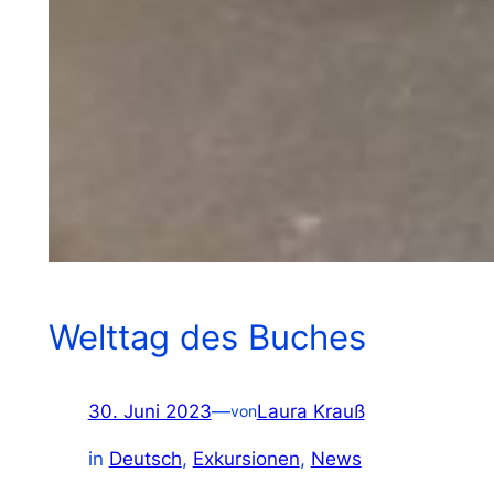
Welttag des Buches
30. Juni 2023
—
Laura Krauß
von
in
Deutsch
, 
Exkursionen
, 
News