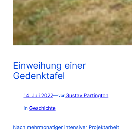
Einweihung einer
Gedenktafel
14. Juli 2022
—
Gustav Partington
von
in
Geschichte
Nach mehrmonatiger intensiver Projektarbeit