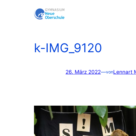
Zum
Inhalt
springen
k-IMG_9120
26. März 2022
—
Lennart 
von