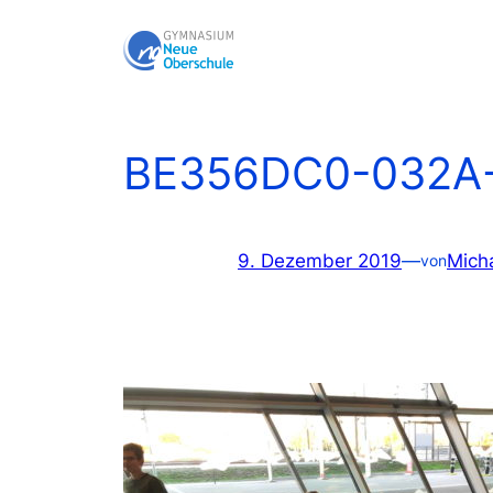
Zum
Inhalt
springen
BE356DC0-032A
9. Dezember 2019
—
Mich
von