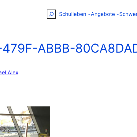
Suchen
Schulleben
Angebote
Schwer
-479F-ABBB-80CA8DA
ael Alex