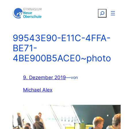
Zum
Suchen
Inhalt
springen
99543E90-E11C-4FFA-
BE71-
4BE900B5ACE0~photo
9. Dezember 2019
—
von
Michael Alex