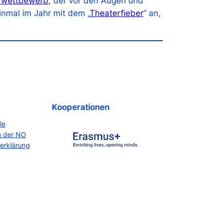
rwettbewerb
, der vor den Augen und
inmal im Jahr mit dem „
Theaterfieber
“ an,
Kooperationen
le
n der NO
erklärung